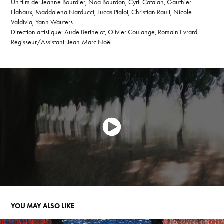
Un film de
: Jeanne Bourdier, Noa Bourdon, Cyril Catalan, Gauthier
Flahaux, Maddalena Narducci, Lucas Pialot, Christian Rault, Nicole
Valdivia, Yann Wauters.
Direction artistique
: Aude Berthelot, Olivier Coulange, Romain Evrard.
Régisseur/Assistant
: Jean-Marc Noël.
YOU MAY ALSO LIKE